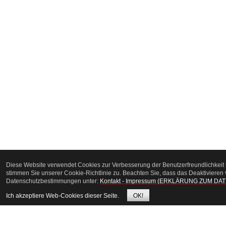
Diese Website verwendet Cookies zur Verbesserung der Benutzerfreundlichkeit 
stimmen Sie unserer Cookie-Richtlinie zu. Beachten Sie, dass das Deaktivieren 
Datenschutzbestimmungen unter:
Kontakt - Impressum (ERKLÄRUNG ZUM D
Ich akzeptiere Web-Cookies dieser Seite.
OK!